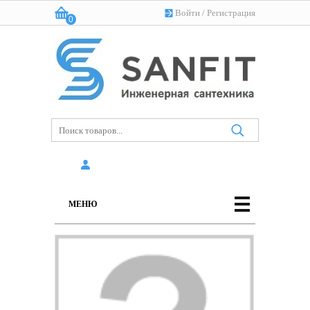
Войти
/
Регистрация
0
Корзина:
(пусто)
МЕНЮ