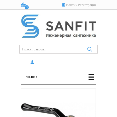
Войти
/
Регистрация
0
Корзина:
(пусто)
МЕНЮ