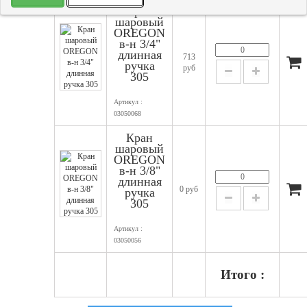
Кран
шаровый
OREGON
в-н 3/4"
длинная
713
ручка
руб
305
Артикул :
03050068
Кран
шаровый
OREGON
в-н 3/8"
длинная
0 руб
ручка
305
Артикул :
03050056
Итого :