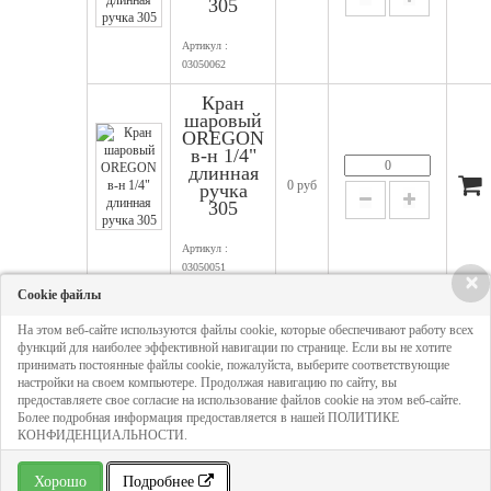
305
Артикул :
03050062
Кран
шаровый
OREGON
в-н 1/4"
длинная
0 руб
ручка
305
Артикул :
03050051
×
Cookie файлы
Кран
шаровый
На этом веб-сайте используются файлы cookie, которые обеспечивают работу всех
OREGON
функций для наиболее эффективной навигации по странице. Если вы не хотите
в-н 2"
принимать постоянные файлы cookie, пожалуйста, выберите соответствующие
длинная
4 220
настройки на своем компьютере. Продолжая навигацию по сайту, вы
ручка
руб
предоставляете свое согласие на использование файлов cookie на этом веб-сайте.
305
Более подробная информация предоставляется в нашей ПОЛИТИКЕ
КОНФИДЕНЦИАЛЬНОСТИ.
Артикул :
03050092
Хорошо
Подробнее