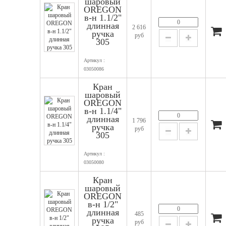
шаровый
OREGON
в-н 1.1/2"
длинная
2 616
ручка
руб
305
Артикул :
03050086
Кран
шаровый
OREGON
в-н 1.1/4"
длинная
1 796
ручка
руб
305
Артикул :
03050080
Кран
шаровый
OREGON
в-н 1/2"
длинная
485
ручка
руб