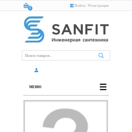
Войти
/
Регистрация
0
Корзина:
(пусто)
МЕНЮ