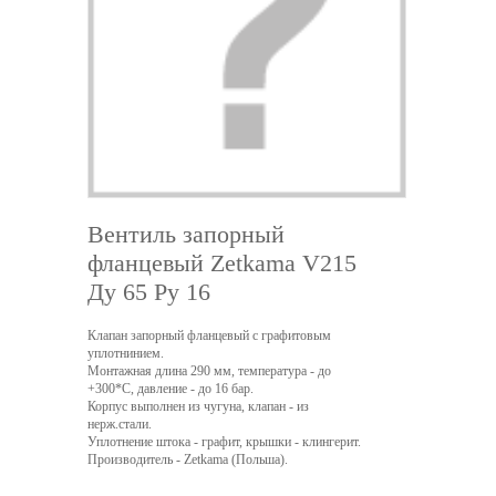
Вентиль запорный
фланцевый Zetkama V215
Ду 65 Ру 16
Клапан запорный фланцевый с графитовым
уплотнинием.
Монтажная длина 290 мм, температура - до
+300*С, давление - до 16 бар.
Корпус выполнен из чугуна, клапан - из
нерж.стали.
Уплотнение штока - графит, крышки - клингерит.
Производитель - Zetkama (Польша).