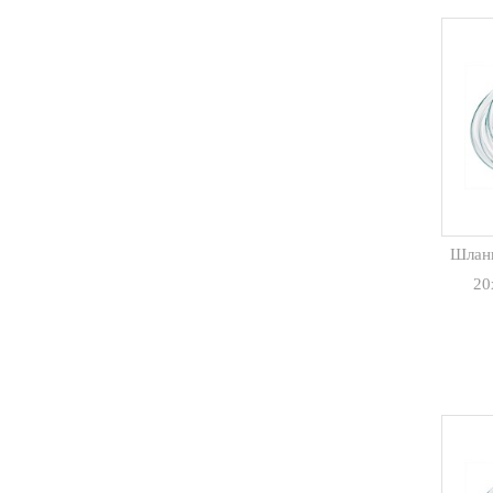
Шлан
20