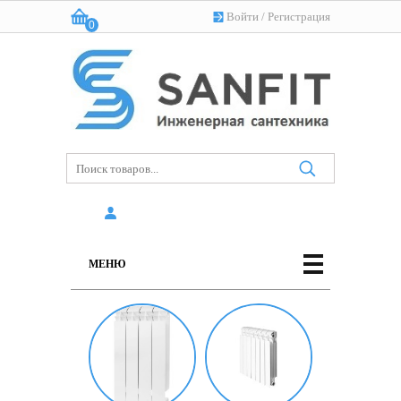
Войти
/
Регистрация
0
Корзина:
(пусто)
МЕНЮ