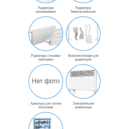
Радиаторы
Радиаторы
алюминиевые
биметаллические
Радиаторы стальные
Комплектующие для
панельные
радиаторов
Арматура для систем
Электрические
отопления
конвекторы