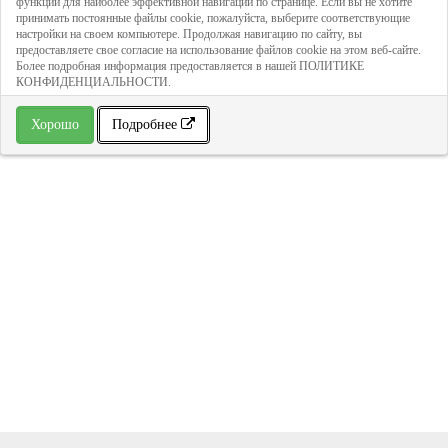
функций для наиболее эффективной навигации по странице. Если вы не хотите
принимать постоянные файлы cookie, пожалуйста, выберите соответствующие
настройки на своем компьютере. Продолжая навигацию по сайту, вы
предоставляете свое согласие на использование файлов cookie на этом веб-сайте.
Более подробная информация предоставляется в нашей ПОЛИТИКЕ
КОНФИДЕНЦИАЛЬНОСТИ.
Буферная ёмкость стальная S-TANK
Хорошо
Подробнее
AT-1000 (2035х920х920 мм)