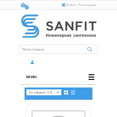
Войти
/
Регистрация
0
Корзина:
(пусто)
МЕНЮ
По алфавиту А-Я