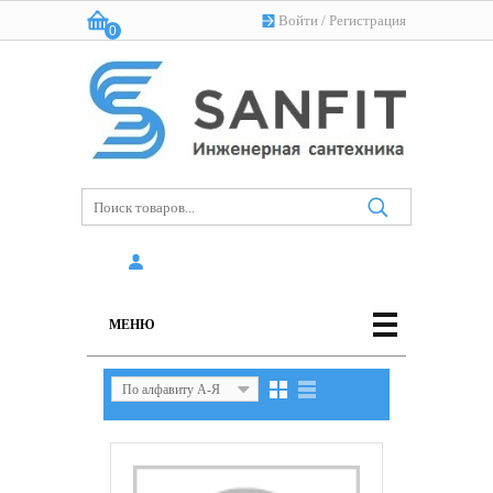
Войти
/
Регистрация
0
Корзина:
(пусто)
МЕНЮ
По алфавиту А-Я