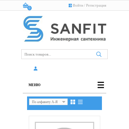
Войти
/
Регистрация
0
Корзина:
(пусто)
МЕНЮ
По алфавиту А-Я