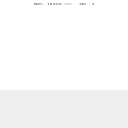
выпуск) в комплекте с сиденьем
микролифт и двухреж.арматурой