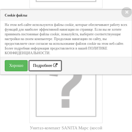
×
Унитаз-компакт SANITA Лада
Cookie файлы
(арматура 1-реж., косой вып., сид.
На этом веб-сайте используются файлы cookie, которые обеспечивают работу всех
дюропласт)
функций для наиболее эффективной навигации по странице. Если вы не хотите
принимать постоянные файлы cookie, пожалуйста, выберите соответствующие
настройки на своем компьютере. Продолжая навигацию по сайту, вы
предоставляете свое согласие на использование файлов cookie на этом веб-сайте.
Более подробная информация предоставляется в нашей ПОЛИТИКЕ
КОНФИДЕНЦИАЛЬНОСТИ.
Хорошо
Подробнее
Унитаз-компакт SANITA Марс (косой