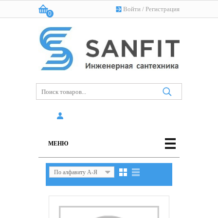
Войти
/
Регистрация
0
Корзина:
(пусто)
МЕНЮ
По алфавиту А-Я