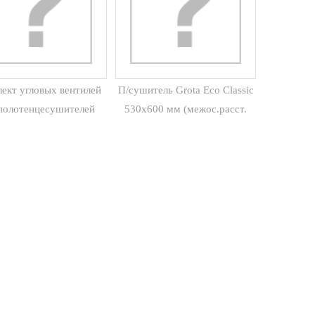
ект угловых вентилей
П/сушитель Grota Eco Classic
полотенцесушителей
530х600 мм (межос.расст.
Грота 1/2" вн-нар
500, подкл.снизу 1/2" вн.р.)