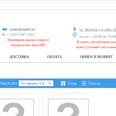
order@sanfit.ru
ул. Вербная д.4 офис 6
+7 (812) 647-1015
пн-пт: с 10-00 до 19-00
Принимаем заказы только от
В связи с нестабильность
юридических лиц и ИП.
валют уточняйте актуальн
ДОСТАВКА
ОПЛАТА
ОБМЕН И ВОЗВРАТ
РОВАТЬ ПО
По алфавиту А-Я
Сетка
Список