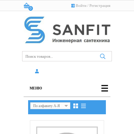
Войти
/
Регистрация
0
Корзина:
(пусто)
МЕНЮ
По алфавиту А-Я