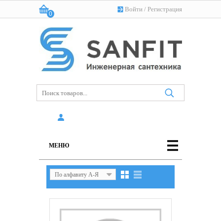
Войти
/
Регистрация
0
Корзина:
(пусто)
МЕНЮ
По алфавиту А-Я