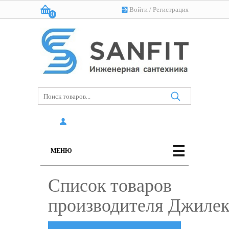
Войти
/
Регистрация
0
Корзина:
(пусто)
МЕНЮ
Список товаров
производителя Джилек