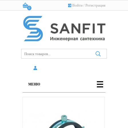
Войти
/
Регистрация
0
Корзина:
(пусто)
МЕНЮ