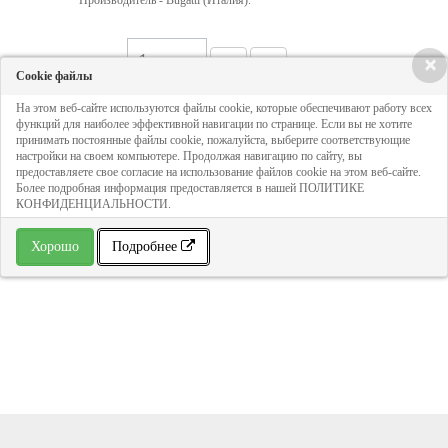
Производитель - Bugatti (Италия).
Кол-во:
×
Cookie файлы
На этом веб-сайте используются файлы cookie, которые обеспечивают работу всех
446 руб
функций для наиболее эффективной навигации по странице. Если вы не хотите
принимать постоянные файлы cookie, пожалуйста, выберите соответствующие
настройки на своем компьютере. Продолжая навигацию по сайту, вы
предоставляете свое согласие на использование файлов cookie на этом веб-сайте.
ДОБАВИТЬ В КОРЗИНУ
Более подробная информация предоставляется в нашей ПОЛИТИКЕ
КОНФИДЕНЦИАЛЬНОСТИ.
» В избранное
Хорошо
Подробнее