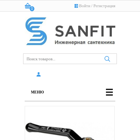
Войти
/
Регистрация
0
Корзина:
(пусто)
МЕНЮ