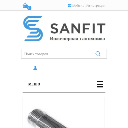
Войти
/
Регистрация
0
Корзина:
(пусто)
МЕНЮ