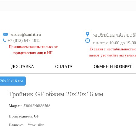
order@sanfit.ru
ул. Вербная д.4 офис 6
+7 (812) 647-1015
пн-пт: с 10-00 до 19-00
Принимаем заказы только от
В связи с нестабильность
юридических лиц и ИП.
валют уточняйте актуальн
ДОСТАВКА
ОПЛАТА
ОБМЕН И ВОЗВРАТ
 20х20х16 мм
Тройник GF обжим 20х20х16 мм
Модель:
530013N666656A
Производитель:
GF
Наличие:
Уточняйте