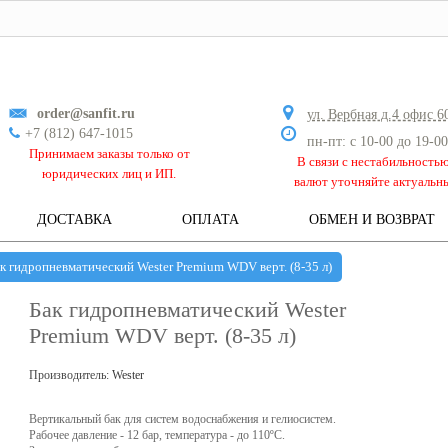
order@sanfit.ru
ул. Вербная д.4 офис 6
+7 (812) 647-1015
пн-пт: с 10-00 до 19-00
Принимаем заказы только от
В связи с нестабильность
юридических лиц и ИП.
валют уточняйте актуальн
ДОСТАВКА
ОПЛАТА
ОБМЕН И ВОЗВРАТ
к гидропневматический Wester Premium WDV верт. (8-35 л)
Бак гидропневматический Wester
Premium WDV верт. (8-35 л)
Производитель:
Wester
Вертикальный бак для систем водоснабжения и гелиосистем.
Рабочее давление - 12 бар, температура - до 110ºC.