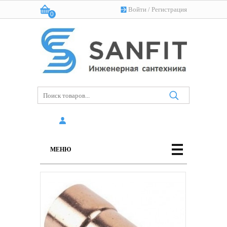
Войти
/
Регистрация
0
Корзина:
(пусто)
МЕНЮ