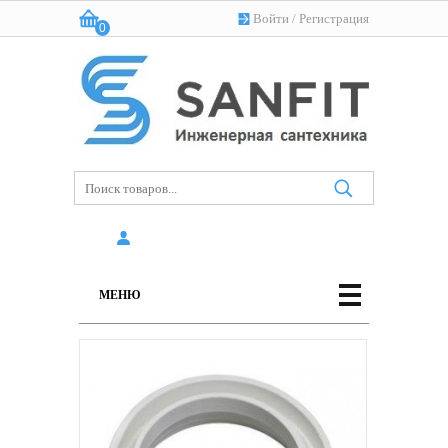
Войти
/
Регистрация
0
Корзина:
(пусто)
МЕНЮ