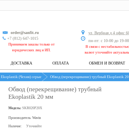
order@sanfit.ru
ул. Вербная д.4 офис 6
+7 (812) 647-1015
пн-пт: с 10-00 до 19-00
Принимаем заказы только от
В связи с нестабильность
юридических лиц и ИП.
валют уточняйте актуальн
ДОСТАВКА
ОПЛАТА
ОБМЕН И ВОЗВРАТ
 Ekoplastik (Чехия) серые
Обвод (перекрещивание) трубный Ekoplastik 20
Обвод (перекрещивание) трубный
Ekoplastik 20 мм
Модель:
SKR020P20X
Производитель:
Wavin
Наличие:
Уточняйте