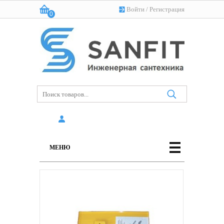
Войти
/
Регистрация
0
Корзина:
(пусто)
МЕНЮ