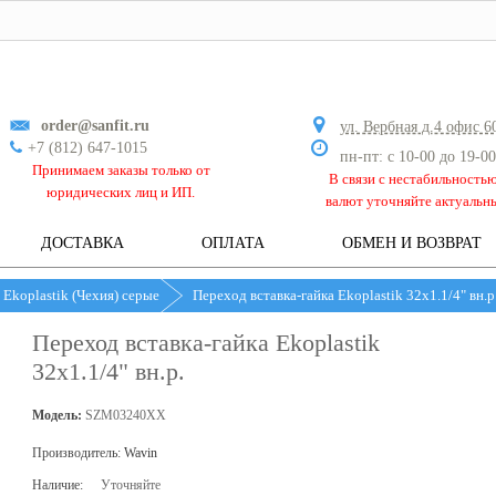
order@sanfit.ru
ул. Вербная д.4 офис 6
+7 (812) 647-1015
пн-пт: с 10-00 до 19-00
Принимаем заказы только от
В связи с нестабильность
юридических лиц и ИП.
валют уточняйте актуальн
ДОСТАВКА
ОПЛАТА
ОБМЕН И ВОЗВРАТ
 Ekoplastik (Чехия) серые
Переход вставка-гайка Ekoplastik 32х1.1/4" вн.р
Переход вставка-гайка Ekoplastik
32х1.1/4" вн.р.
Модель:
SZM03240XX
Производитель:
Wavin
Наличие:
Уточняйте