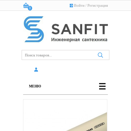
Войти
/
Регистрация
0
Корзина:
(пусто)
МЕНЮ