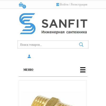
Войти
/
Регистрация
0
Корзина:
(пусто)
МЕНЮ