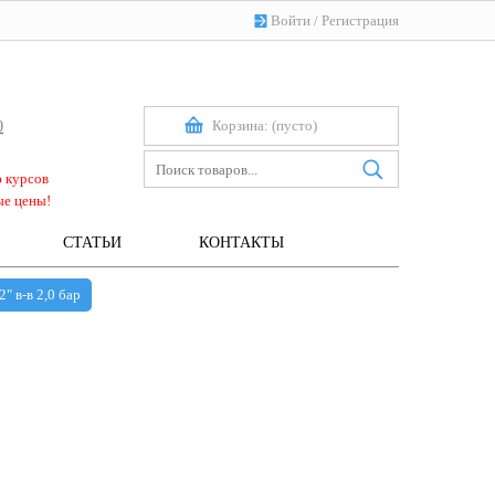
Войти
/
Регистрация
Корзина:
(пусто)
0
ю курсов
ые цены!
СТАТЬИ
КОНТАКТЫ
" в-в 2,0 бар