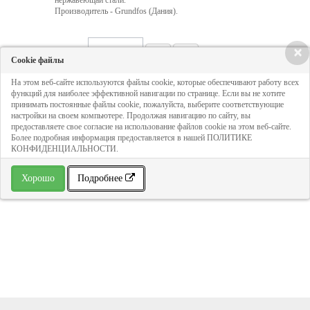
нержавеющай стали.
Производитель - Grundfos (Дания).
×
Кол-во:
Cookie файлы
На этом веб-сайте используются файлы cookie, которые обеспечивают работу всех
функций для наиболее эффективной навигации по странице. Если вы не хотите
86 972 руб
принимать постоянные файлы cookie, пожалуйста, выберите соответствующие
настройки на своем компьютере. Продолжая навигацию по сайту, вы
предоставляете свое согласие на использование файлов cookie на этом веб-сайте.
ДОБАВИТЬ В КОРЗИНУ
Более подробная информация предоставляется в нашей ПОЛИТИКЕ
КОНФИДЕНЦИАЛЬНОСТИ.
» В избранное
Хорошо
Подробнее