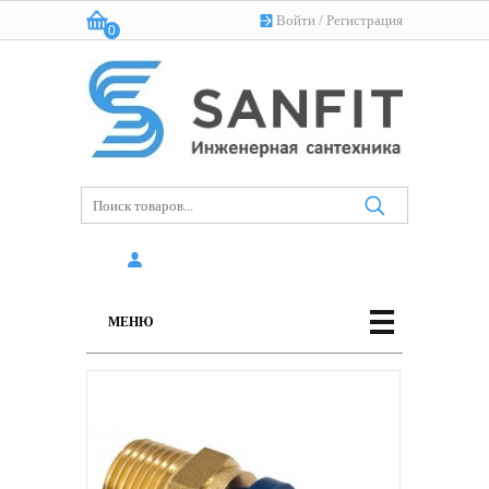
Войти
/
Регистрация
0
Корзина:
(пусто)
МЕНЮ