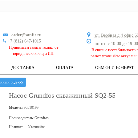
order@sanfit.ru
ул. Вербная д.4 офис 6
+7 (812) 647-1015
пн-пт: с 10-00 до 19-00
Принимаем заказы только от
В связи с нестабильность
юридических лиц и ИП.
валют уточняйте актуальн
ДОСТАВКА
ОПЛАТА
ОБМЕН И ВОЗВРАТ
инный SQ2-55
Насос Grundfos скважинный SQ2-55
Модель:
96510199
Производитель:
Grundfos
Наличие:
Уточняйте