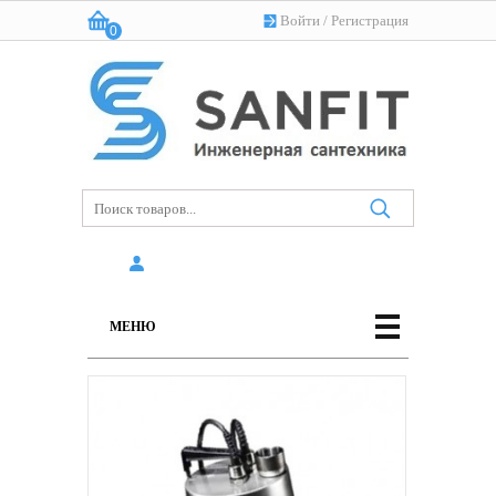
Войти
/
Регистрация
0
Корзина:
(пусто)
МЕНЮ