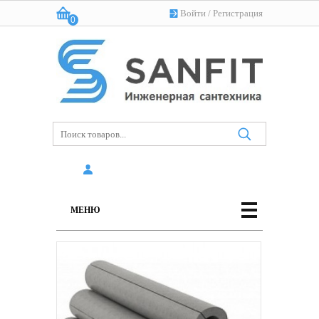
Войти
/
Регистрация
0
Корзина:
(пусто)
МЕНЮ