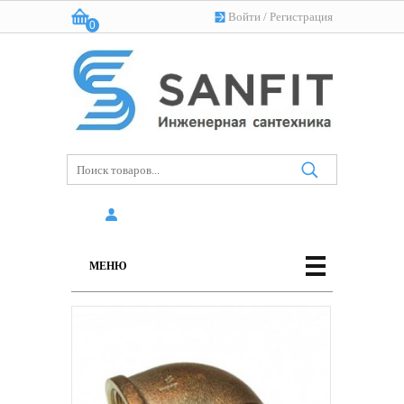
Войти
/
Регистрация
0
Корзина:
(пусто)
МЕНЮ