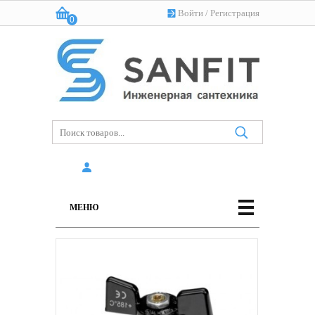
Войти
/
Регистрация
0
Корзина:
(пусто)
МЕНЮ