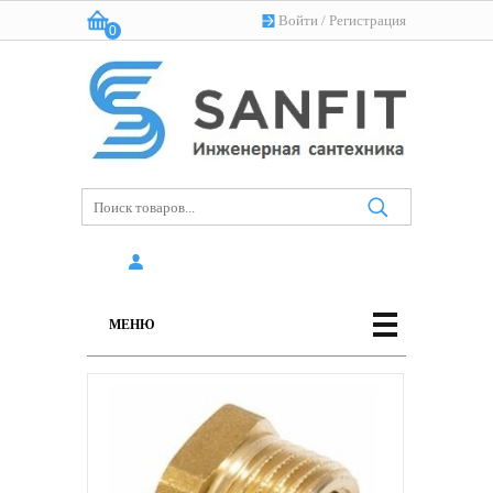
Войти
/
Регистрация
0
Корзина:
(пусто)
МЕНЮ