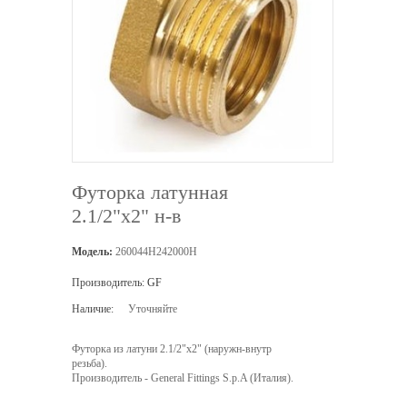
Футорка латунная
2.1/2"х2" н-в
Модель:
260044H242000H
Производитель:
GF
Наличие:
Уточняйте
Футорка из латуни 2.1/2"х2" (наружн-внутр
резьба).
Производитель - General Fittings S.p.A (Италия).