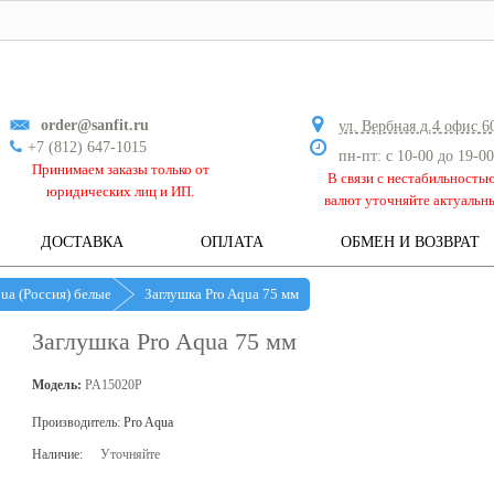
order@sanfit.ru
ул. Вербная д.4 офис 6
+7 (812) 647-1015
пн-пт: с 10-00 до 19-00
Принимаем заказы только от
В связи с нестабильность
юридических лиц и ИП.
валют уточняйте актуальн
ДОСТАВКА
ОПЛАТА
ОБМЕН И ВОЗВРАТ
qua (Россия) белые
Заглушка Pro Aqua 75 мм
Заглушка Pro Aqua 75 мм
Модель:
PA15020P
Производитель:
Pro Aqua
Наличие:
Уточняйте