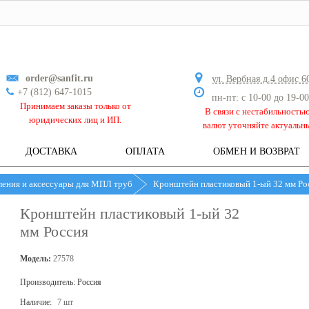
order@sanfit.ru
ул. Вербная д.4 офис 6
+7 (812) 647-1015
пн-пт: с 10-00 до 19-00
Принимаем заказы только от
В связи с нестабильность
юридических лиц и ИП.
валют уточняйте актуальн
ДОСТАВКА
ОПЛАТА
ОБМЕН И ВОЗВРАТ
ения и аксессуары для МПЛ труб
Кронштейн пластиковый 1-ый 32 мм Ро
Кронштейн пластиковый 1-ый 32
мм Россия
Модель:
27578
Производитель:
Россия
Наличие:
7 шт