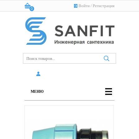
Войти
/
Регистрация
0
Корзина:
(пусто)
МЕНЮ