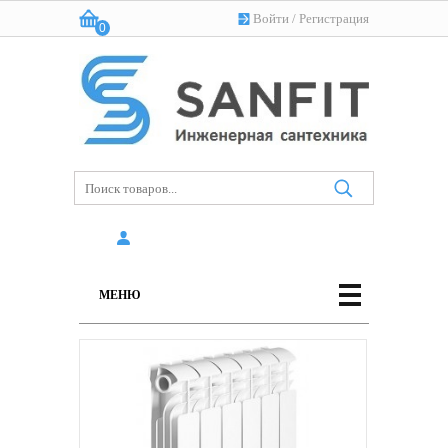
Войти
/
Регистрация
0
Корзина:
(пусто)
МЕНЮ