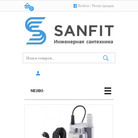
Войти
/
Регистрация
0
Корзина:
(пусто)
МЕНЮ