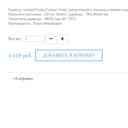
Радиатор стальной Purmo Compact Ventil универсальный (с боковым и нижним по
Межосевое расстояние - 250 мм. ШхВхГ радиатора - 700х300х60 мм.
Теплоотдача радиатора - 480 Вт (при ∆T=70ºC).
Производитель - Purmo (Финляндия).
Кол-во:
3 618 руб
ДОБАВИТЬ В КОРЗИНУ
» В избранное