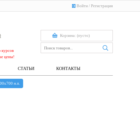
Войти
/
Регистрация
Корзина:
(пусто)
0
ю курсов
ые цены!
СТАТЬИ
КОНТАКТЫ
00х700 н.п.