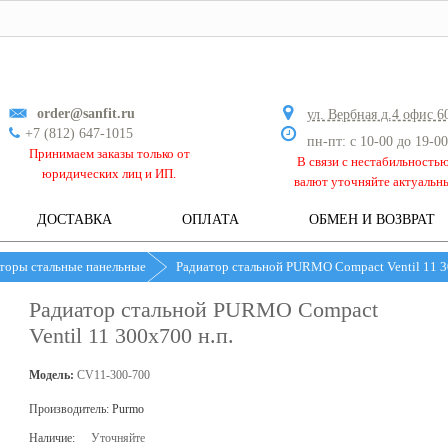
order@sanfit.ru
ул. Вербная д.4 офис 6
+7 (812) 647-1015
пн-пт: с 10-00 до 19-00
Принимаем заказы только от
В связи с нестабильность
юридических лиц и ИП.
валют уточняйте актуальн
ДОСТАВКА
ОПЛАТА
ОБМЕН И ВОЗВРАТ
торы стальные панельные
Радиатор стальной PURMO Compact Ventil 11 3
Радиатор стальной PURMO Compact
Ventil 11 300х700 н.п.
Модель:
CV11-300-700
Производитель:
Purmo
Наличие:
Уточняйте