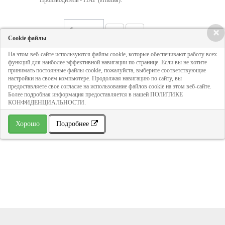
Производитель - ITAP (Италия).
Кол-во:
×
Cookie файлы
На этом веб-сайте используются файлы cookie, которые обеспечивают работу всех
626 руб
функций для наиболее эффективной навигации по странице. Если вы не хотите
принимать постоянные файлы cookie, пожалуйста, выберите соответствующие
настройки на своем компьютере. Продолжая навигацию по сайту, вы
предоставляете свое согласие на использование файлов cookie на этом веб-сайте.
ДОБАВИТЬ В КОРЗИНУ
Более подробная информация предоставляется в нашей ПОЛИТИКЕ
КОНФИДЕНЦИАЛЬНОСТИ.
» В избранное
Хорошо
Подробнее