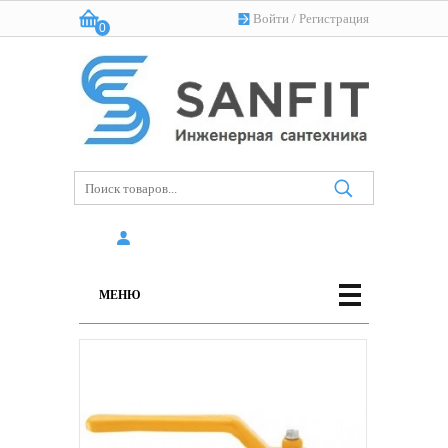
Войти
/
Регистрация
0
Корзина:
(пусто)
МЕНЮ