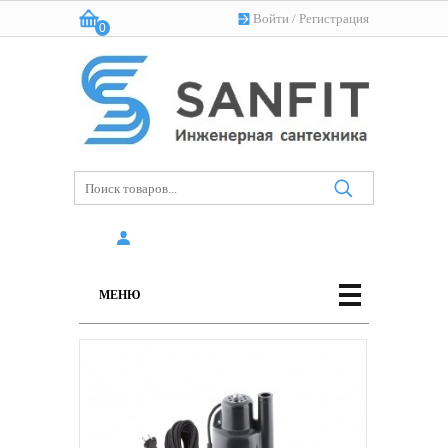
Войти
/
Регистрация
0
Корзина:
(пусто)
МЕНЮ