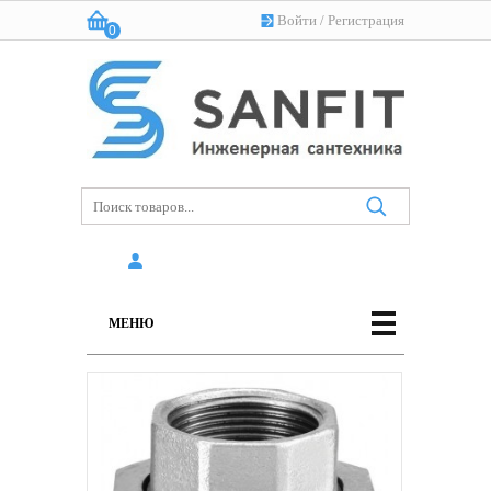
Войти
/
Регистрация
0
Корзина:
(пусто)
МЕНЮ