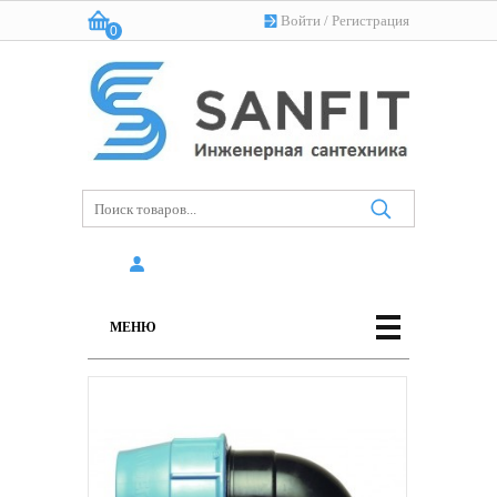
Войти
/
Регистрация
0
Корзина:
(пусто)
МЕНЮ