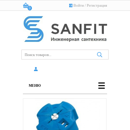
Войти
/
Регистрация
0
Корзина:
(пусто)
МЕНЮ