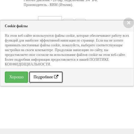
Рабочее давление - 20 бар, подключение 3/4" в-в.
Производитель - RBM (Италия).
×
Кол-во:
Cookie файлы
На этом веб-сайте используются файлы cookie, которые обеспечивают работу всех
функций для наиболее эффективной навигации по странице. Если вы не хотите
3 288 руб
принимать постоянные файлы cookie, пожалуйста, выберите соответствующие
настройки на своем компьютере. Продолжая навигацию по сайту, вы
предоставляете свое согласие на использование файлов cookie на этом веб-сайте.
ДОБАВИТЬ В КОРЗИНУ
Более подробная информация предоставляется в нашей ПОЛИТИКЕ
КОНФИДЕНЦИАЛЬНОСТИ.
» В избранное
Хорошо
Подробнее