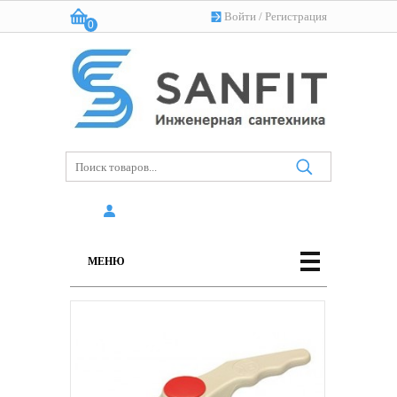
Войти
/
Регистрация
0
Корзина:
(пусто)
МЕНЮ