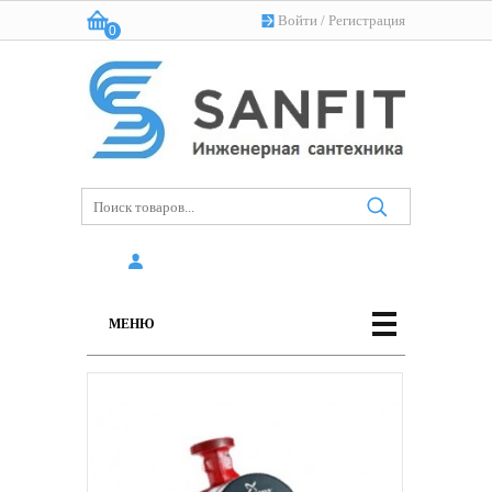
Войти
/
Регистрация
0
Корзина:
(пусто)
МЕНЮ