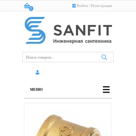
Войти
/
Регистрация
0
Корзина:
(пусто)
МЕНЮ