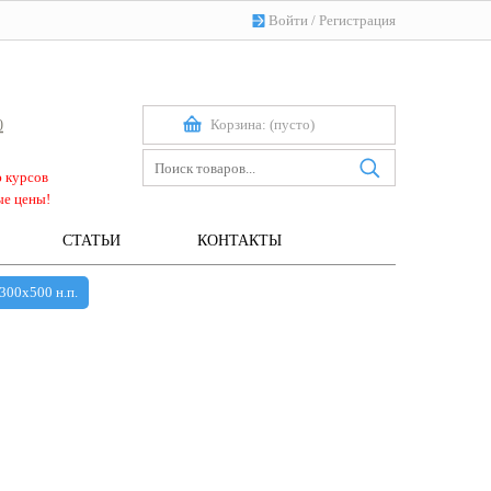
Войти
/
Регистрация
Корзина:
(пусто)
0
ю курсов
ые цены!
СТАТЬИ
КОНТАКТЫ
300х500 н.п.