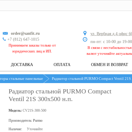
order@sanfit.ru
ул. Вербная д.4 офис 6
+7 (812) 647-1015
пн-пт: с 10-00 до 19-00
Принимаем заказы только от
В связи с нестабильность
юридических лиц и ИП.
валют уточняйте актуальн
ДОСТАВКА
ОПЛАТА
ОБМЕН И ВОЗВРАТ
торы стальные панельные
Радиатор стальной PURMO Compact Ventil 21S 
Радиатор стальной PURMO Compact
Ventil 21S 300х500 н.п.
Модель:
CV21S-300-500
Производитель:
Purmo
Наличие:
Уточняйте