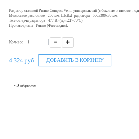
Радиатор стальной Purmo Compact Ventil универсальный (с боковым и нижним по
Межосевое расстояние - 250 мм. ШхВхГ радиатора - 500х300х70 мм.
Теплоотдача радиатора - 477 Вт (при ∆T=70ºC).
Производитель - Purmo (Финляндия).
Кол-во:
4 324 руб
ДОБАВИТЬ В КОРЗИНУ
» В избранное