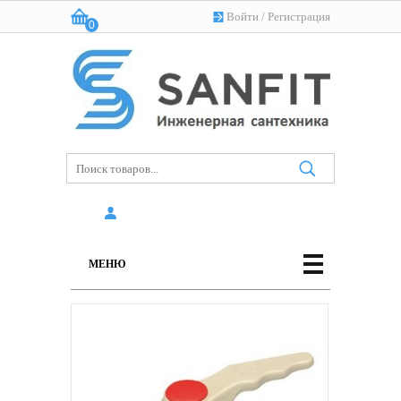
Войти
/
Регистрация
0
Корзина:
(пусто)
МЕНЮ